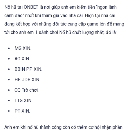
Nổ hũ tại ONBET là nơi giúp anh em kiếm tiền “ngon lành
cành đào” nhất khi tham gia vào nhà cái. Hiện tại nhà cái
đang kết hợp với những đối tác cung cấp game lớn để mang
tới cho anh em 1 sảnh chơi Nổ hũ chất lượng nhất, đó là:
MG XIN.
AG XIN.
BBIN PP XIN.
HB JDB XIN.
CQ Trò chơi.
TTG XIN.
PT XIN.
Anh em khi nổ hũ thành công còn có thêm cơ hội nhận phần