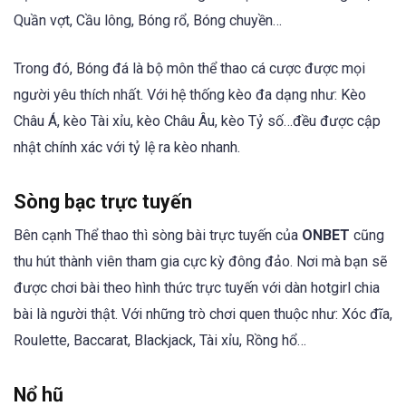
Quần vợt, Cầu lông, Bóng rổ, Bóng chuyền…
Trong đó, Bóng đá là bộ môn thể thao cá cược được mọi
người yêu thích nhất. Với hệ thống kèo đa dạng như: Kèo
Châu Á, kèo Tài xỉu, kèo Châu Âu, kèo Tỷ số…đều được cập
nhật chính xác với tỷ lệ ra kèo nhanh.
Sòng bạc trực tuyến
Bên cạnh Thể thao thì sòng bài trực tuyến của
ONBET
cũng
thu hút thành viên tham gia cực kỳ đông đảo. Nơi mà bạn sẽ
được chơi bài theo hình thức trực tuyến với dàn hotgirl chia
bài là người thật. Với những trò chơi quen thuộc như: Xóc đĩa,
Roulette, Baccarat, Blackjack, Tài xỉu, Rồng hổ…
Nổ hũ