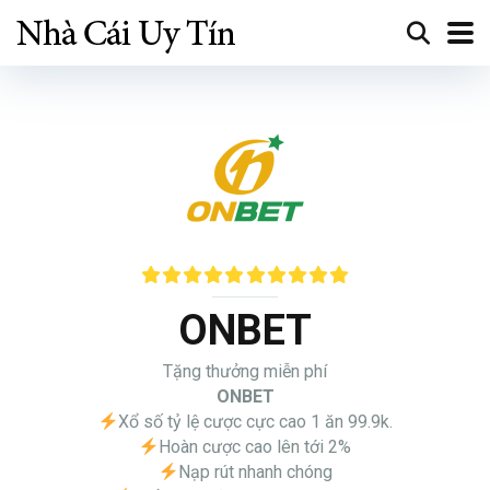
ONBET
Tặng thưởng miễn phí
ONBET
Xổ số tỷ lệ cược cực cao 1 ăn 99.9k.
Hoàn cược cao lên tới 2%
Nạp rút nhanh chóng