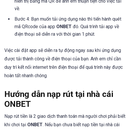
hiển thị bằng mã QR để anh em thuận tiện cho việc tải
về.
Bước 4: Bạn muốn tải ứng dụng nào thì tiến hành quét
mã QRcode của app
ONBET
đó. Quá trình tải app về
điện thoại sẽ diễn ra với thời gian 1 phút.
Việc cài đặt app sẽ diễn ra tự động ngay sau khi ứng dụng
được tải thành công về điện thoại của bạn. Anh em chỉ cần
duy trì kết nối internet trên điện thoại để quá trình này được
hoàn tất nhanh chóng.
Hướng dẫn nạp rút tại nhà cái
ONBET
Nạp rút tiền là 2 giao dịch thanh toán mà người chơi phải biết
khi chơi tại
ONBET
. Nếu bạn chưa biết nạp tiền tại nhà cái