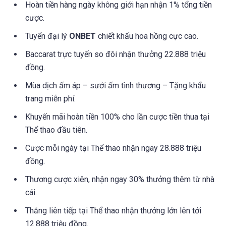
Hoàn tiền hàng ngày không giới hạn nhận 1% tổng tiền
cược.
Tuyển đại lý
ONBET
chiết khấu hoa hồng cực cao.
Baccarat trực tuyến so đôi nhận thưởng 22.888 triệu
đồng.
Mùa dịch ấm áp – sưởi ấm tình thương – Tặng khẩu
trang miễn phí.
Khuyến mãi hoàn tiền 100% cho lần cược tiền thua tại
Thể thao đầu tiên.
Cược mỗi ngày tại Thể thao nhận ngay 28.888 triệu
đồng.
Thương cược xiên, nhận ngay 30% thưởng thêm từ nhà
cái.
Thắng liên tiếp tại Thể thao nhận thưởng lớn lên tới
12.888 triệu đồng.