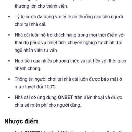
thưởng lớn cho thành viên.
Tỷ lệ cược đa dạng với tỷ lệ ăn thưởng cao cho người
chơi tại nhà cái.
Nhà cái luôn hỗ trợ khách hàng trong mọi thời điểm với
thái độ phục vụ nhiệt tình, chuyên nghiệp từ chính đội
ngũ nhân viên tư vấn.
Nạp tiền qua nhiều phương thức và rút tiền với thời gian
nhanh chóng.
Thông tin người chơi tại nhà cái luôn được bảo mật ở
mức tuyệt đối 100%.
Nhà cái có ứng dụng
ONBET
trên điện thoại và được
chia sẻ miễn phí cho người dùng.
Nhược điểm