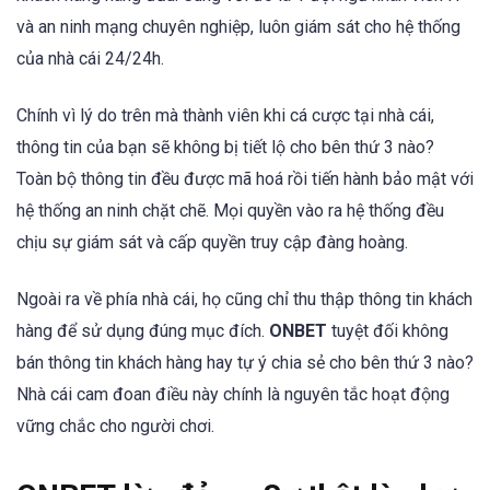
và an ninh mạng chuyên nghiệp, luôn giám sát cho hệ thống
của nhà cái 24/24h.
Chính vì lý do trên mà thành viên khi cá cược tại nhà cái,
thông tin của bạn sẽ không bị tiết lộ cho bên thứ 3 nào?
Toàn bộ thông tin đều được mã hoá rồi tiến hành bảo mật với
hệ thống an ninh chặt chẽ. Mọi quyền vào ra hệ thống đều
chịu sự giám sát và cấp quyền truy cập đàng hoàng.
Ngoài ra về phía nhà cái, họ cũng chỉ thu thập thông tin khách
hàng để sử dụng đúng mục đích.
ONBET
tuyệt đối không
bán thông tin khách hàng hay tự ý chia sẻ cho bên thứ 3 nào?
Nhà cái cam đoan điều này chính là nguyên tắc hoạt động
vững chắc cho người chơi.