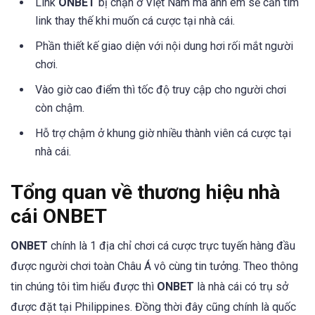
Link
ONBET
bị chặn ở Việt Nam mà anh em sẽ cần tìm
link thay thế khi muốn cá cược tại nhà cái.
Phần thiết kế giao diện với nội dung hơi rối mắt người
chơi.
Vào giờ cao điểm thì tốc độ truy cập cho người chơi
còn chậm.
Hỗ trợ chậm ở khung giờ nhiều thành viên cá cược tại
nhà cái.
Tổng quan về thương hiệu nhà
cái ONBET
ONBET
chính là 1 địa chỉ chơi cá cược trực tuyến hàng đầu
được người chơi toàn Châu Á vô cùng tin tưởng. Theo thông
tin chúng tôi tìm hiểu được thì
ONBET
là nhà cái có trụ sở
được đặt tại Philippines. Đồng thời đây cũng chính là quốc