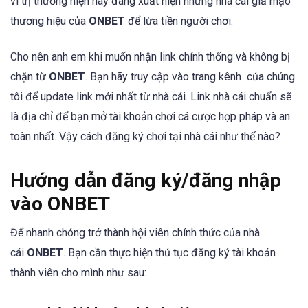
vì trị thường hiện nay đang xuất hiện những nhà cái giả mạo
thương hiệu của
ONBET
để lừa tiền người chơi.
Cho nên anh em khi muốn nhận link chính thống và không bị
chặn từ
ONBET
. Bạn hãy truy cập vào trang kênh của chúng
tôi để update link mới nhất từ nhà cái. Link nhà cái chuẩn sẽ
là địa chỉ để bạn mở tài khoản chơi cá cược hợp pháp và an
toàn nhất. Vậy cách đăng ký chơi tại nhà cái như thế nào?
Hướng dẫn đăng ký/đăng nhập
vào ONBET
Để nhanh chóng trở thành hội viên chính thức của nhà
cái
ONBET
. Bạn cần thực hiện thủ tục đăng ký tài khoản
thành viên cho mình như sau: