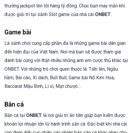
thưởng jackpot lên tới hàng tỷ đồng. Chúc bạn may mắn khi
được giải trí tại sảnh Slot game của nhà cái
ONBET
.
Game bài
Là sảnh chơi cung cấp phần đa là những game bài dân gian
đến hiện đại của Việt Nam. Nơi mà bạn sẽ được tham gia
đánh bài cùng với thật nhiều những anh em cược thủ khác tại
ONBET. Với những trò chơi quen thuộc là: Tiến lên, Ngầu
hầm, Bài cào, Xì dách, Bull Bull, Game bài Nổ Kim Hoa,
Baccarat Mậu Binh, Lì xì, Mạt chược…
Bắn cá
Bắn cá tại
ONBET
là nơi giải trí ăn tiền giúp bạn kiếm được
khoản lợi nhuận lớn từ hành trình săn cá. Đặc biệt khi nhà cái
còn đem đến cực nhiều các phiên bản săn cá khác nhau cho