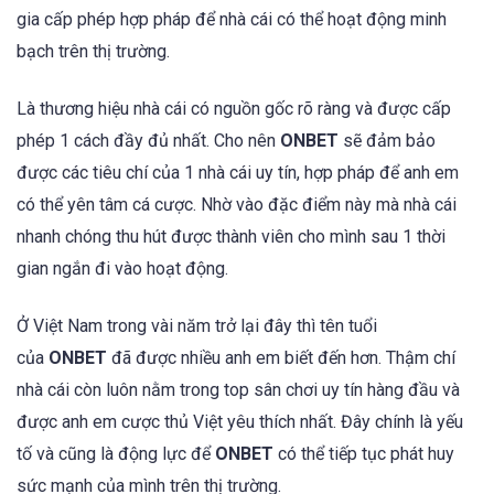
gia cấp phép hợp pháp để nhà cái có thể hoạt động minh
bạch trên thị trường.
Là thương hiệu nhà cái có nguồn gốc rõ ràng và được cấp
phép 1 cách đầy đủ nhất. Cho nên
ONBET
sẽ đảm bảo
được các tiêu chí của 1 nhà cái uy tín, hợp pháp để anh em
có thể yên tâm cá cược. Nhờ vào đặc điểm này mà nhà cái
nhanh chóng thu hút được thành viên cho mình sau 1 thời
gian ngắn đi vào hoạt động.
Ở Việt Nam trong vài năm trở lại đây thì tên tuổi
của
ONBET
đã được nhiều anh em biết đến hơn. Thậm chí
nhà cái còn luôn nằm trong top sân chơi uy tín hàng đầu và
được anh em cược thủ Việt yêu thích nhất. Đây chính là yếu
tố và cũng là động lực để
ONBET
có thể tiếp tục phát huy
sức mạnh của mình trên thị trường.