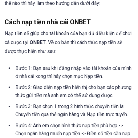
thế nào thì hãy làm theo hướng dẫn dưới đây:
Cách nạp tiền nhà cái ONBET
Nạp tiền sẽ giúp cho tài khoản của bạn đủ điều kiện để chơi
cá cược tại
ONBET
. Về cơ bản thì cách thức nạp tiền sẽ
được thực hiện như sau:
Bước 1: Bạn sau khi đăng nhập vào tài khoản của mình
ở nhà cái xong thì hãy chọn mục Nạp tiền.
Bước 2: Giao diện nạp tiền hiển thị cho bạn các phương
thức gửi tiền mà anh em có thể sử dụng được.
Bước 3: Bạn chọn 1 trong 2 hình thức chuyển tiền là:
Chuyển tiền qua thẻ ngân hàng và Nạp tiền trực tuyến.
Bước 4: Anh em chọn hình thức nạp tiền phù hợp ->
Chọn ngân hàng muốn nạp tiền -> Điền số tiền cần nạp