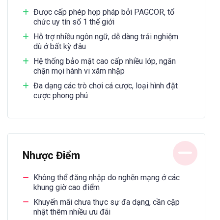
Được cấp phép hợp pháp bởi PAGCOR, tổ
chức uy tín số 1 thế giới
Hỗ trợ nhiều ngôn ngữ, dễ dàng trải nghiệm
dù ở bất kỳ đâu
Hệ thống bảo mật cao cấp nhiều lớp, ngăn
chặn mọi hành vi xâm nhập
Đa dạng các trò chơi cá cược, loại hình đặt
cược phong phú
Nhược Điểm
Không thể đăng nhập do nghẽn mạng ở các
khung giờ cao điểm
Khuyến mãi chưa thực sự đa dạng, cần cập
nhật thêm nhiều ưu đãi