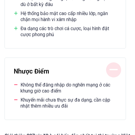
dù ở bất kỳ đâu
Hệ thống bảo mật cao cấp nhiều lớp, ngăn
chặn mọi hành vi xâm nhập
Đa dạng các trò chơi cá cược, loại hình đặt
cược phong phú
Nhược Điểm
Không thể đăng nhập do nghẽn mạng ở các
khung giờ cao điểm
Khuyến mãi chưa thực sự đa dạng, cần cập
nhật thêm nhiều ưu đãi