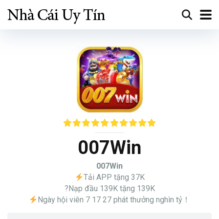
007Win
007Win
Tải APP tặng 37K
?Nạp đầu 139K tặng 139K
Ngày hội viên 7 17 27 phát thưởng nghìn tỷ！