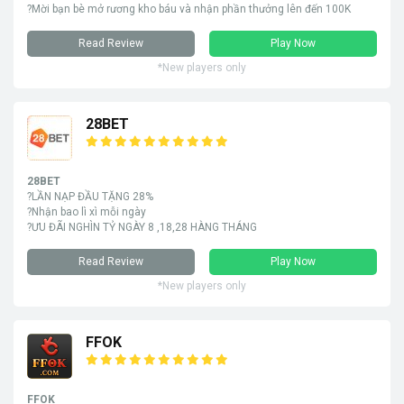
?Mời bạn bè mở rương kho báu và nhận phần thưởng lên đến 100K
Read Review
Play Now
*New players only
28BET
28BET
?LẦN NẠP ĐẦU TẶNG 28%
?Nhận bao lì xì mỗi ngày
?ƯU ĐÃI NGHÌN TỶ NGÀY 8 ,18,28 HÀNG THÁNG
Read Review
Play Now
*New players only
FFOK
FFOK