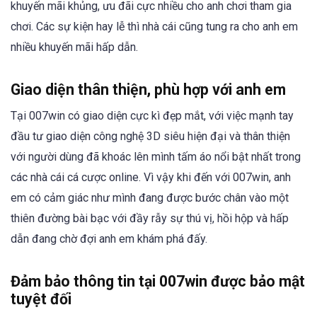
khuyến mãi khủng, ưu đãi cực nhiều cho anh chơi tham gia
chơi. Các sự kiện hay lễ thì nhà cái cũng tung ra cho anh em
nhiều khuyến mãi hấp dẫn.
Giao diện thân thiện, phù hợp với anh em
Tại 007win có giao diện cực kì đẹp mắt, với việc mạnh tay
đầu tư giao diện công nghệ 3D siêu hiện đại và thân thiện
với người dùng đã khoác lên mình tấm áo nổi bật nhất trong
các nhà cái cá cược online. Vì vậy khi đến với 007win, anh
em có cảm giác như mình đang được bước chân vào một
thiên đường bài bạc với đầy rẫy sự thú vị, hồi hộp và hấp
dẫn đang chờ đợi anh em khám phá đấy.
Đảm bảo thông tin tại 007win được bảo mật
tuyệt đối