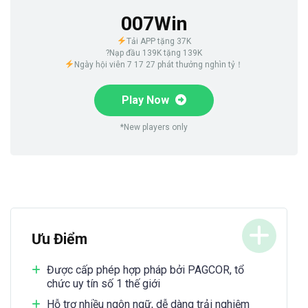
007Win
Tải APP tặng 37K
?Nạp đầu 139K tặng 139K
Ngày hội viên 7 17 27 phát thưởng nghìn tỷ！
Play Now
*New players only
Ưu Điểm
Được cấp phép hợp pháp bởi PAGCOR, tổ
chức uy tín số 1 thế giới
Hỗ trợ nhiều ngôn ngữ, dễ dàng trải nghiệm