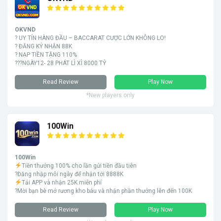
OKVND
? UY TÍN HÀNG ĐẦU – BACCARAT CƯỢC LỚN KHÔNG LO!
? ĐĂNG KÝ NHẬN 88K
? NẠP TIỀN TẶNG 110%
???NGÀY12- 28 PHÁT LÌ XÌ 8000 TỶ
Read Review
Play Now
*New players only
100Win
100Win
Tiền thưởng 100% cho lần gửi tiền đầu tiên
?Đăng nhập mỗi ngày để nhận tới 8888K
Tải APP và nhận 25K miễn phí
?Mời bạn bè mở rương kho báu và nhận phần thưởng lên đến 100K
Read Review
Play Now