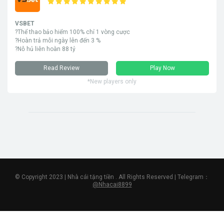
VSBET
?Thể thao bảo hiểm 100% chỉ 1 vòng cược
?Hoàn trả mỗi ngày lên đến 3 %
?Nỗ hủ liên hoàn 88 tỷ
Read Review
Play Now
*New players only
© Copyright 2023 | Nhà cái tặng tiền . All Rights Reserved | Telegram：
@Nhacai8899