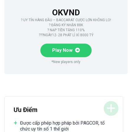
OKVND
? UY TÍN HÀNG ĐẦU – BACCARAT CƯỢC LỚN KHÔNG LO!
? ĐĂNG KÝ NHẬN 88K
? NẠP TIỀN TẶNG 110%
???NGÀY12- 28 PHÁT LÌ XÌ 8000 TỶ
Play Now
*New players only
Ưu Điểm
Được cấp phép hợp pháp bởi PAGCOR, tổ
chức uy tín số 1 thế giới