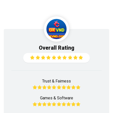
Overall Rating
Trust & Fairness
Games & Software