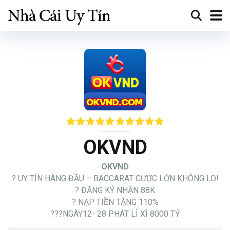
OKVND
OKVND
? UY TÍN HÀNG ĐẦU – BACCARAT CƯỢC LỚN KHÔNG LO!
? ĐĂNG KÝ NHẬN 88K
? NẠP TIỀN TẶNG 110%
???NGÀY12- 28 PHÁT LÌ XÌ 8000 TỶ