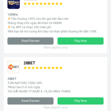
100Win
Tiền thưởng 100% cho lần gửi tiền đầu tiên
?Đăng nhập mỗi ngày để nhận tới 8888K
Tải APP và nhận 25K miễn phí
?Mời bạn bè mở rương kho báu và nhận phần thưởng lên đến 100K
Read Review
Play Now
*New players only
28BET
28BET
?LẦN NẠP ĐẦU TẶNG 28%
?Nhận bao lì xì mỗi ngày
?ƯU ĐÃI NGHÌN TỶ NGÀY 8 ,18,28 HÀNG THÁNG
Read Review
Play Now
*New players only