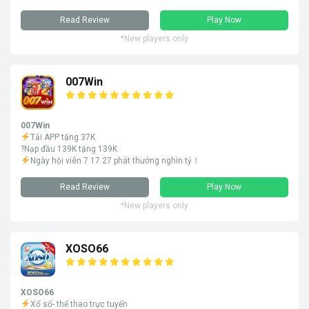
Read Review
Play Now
*New players only
007Win
007Win
Tải APP tặng 37K
?Nạp đầu 139K tặng 139K
Ngày hội viên 7 17 27 phát thưởng nghìn tỷ！
Read Review
Play Now
*New players only
XOSO66
XOSO66
Xổ số- thể thao trực tuyến