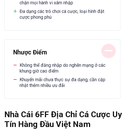
chặn mọi hành vi xâm nhập
Đa dạng các trò chơi cá cược, loại hình đặt
cược phong phú
Nhược Điểm
Không thể đăng nhập do nghẽn mạng ở các
khung giờ cao điểm
Khuyến mãi chưa thực sự đa dạng, cần cập
nhật thêm nhiều ưu đãi
Nhà Cái 6FF Địa Chỉ Cá Cược Uy
Tín Hàng Đầu Việt Nam