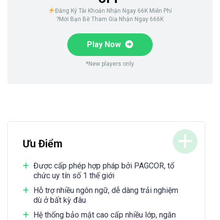
Đăng Ký Tài Khoản Nhận Ngay 66K Miễn Phí
?Mời Bạn Bè Tham Gia Nhận Ngay 666K
Play Now
*New players only
Ưu Điểm
Được cấp phép hợp pháp bởi PAGCOR, tổ
chức uy tín số 1 thế giới
Hỗ trợ nhiều ngôn ngữ, dễ dàng trải nghiệm
dù ở bất kỳ đâu
Hệ thống bảo mật cao cấp nhiều lớp, ngăn