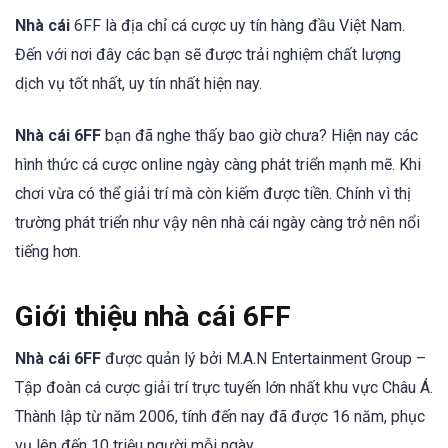
Nhà cái
6FF là địa chỉ cá cược uy tín hàng đầu Việt Nam.
Đến với nơi đây các bạn sẽ được trải nghiệm chất lượng
dịch vụ tốt nhất, uy tín nhất hiện nay.
Nhà cái 6FF
bạn đã nghe thấy bao giờ chưa? Hiện nay các
hình thức cá cược online ngày càng phát triển mạnh mẽ. Khi
chơi vừa có thể giải trí mà còn kiếm được tiền. Chính vì thị
trường phát triển như vậy nên nhà cái ngày càng trở nên nổi
tiếng hơn.
Giới thiệu nhà cái 6FF
Nhà cái 6FF
được quản lý bởi M.A.N Entertainment Group –
Tập đoàn cá cược giải trí trực tuyến lớn nhất khu vực Châu Á.
Thành lập từ năm 2006, tính đến nay đã được 16 năm, phục
vụ lên đến 10 triệu người mỗi ngày.