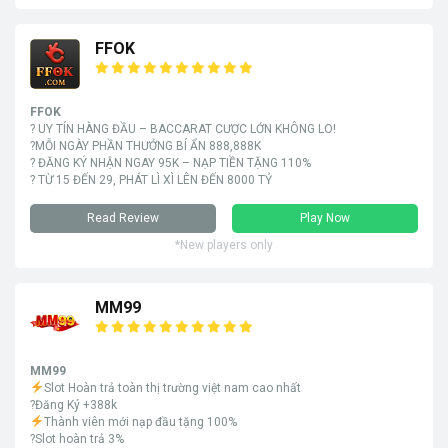
FFOK
FFOK
? UY TÍN HÀNG ĐẦU – BACCARAT CƯỢC LỚN KHÔNG LO!
?MỖI NGÀY PHẦN THƯỞNG BÍ ẨN 888,888K
? ĐĂNG KÝ NHẬN NGAY 95K – NẠP TIỀN TẶNG 110%
? TỪ 15 ĐẾN 29, PHÁT LÌ XÌ LÊN ĐẾN 8000 TỶ
Read Review
Play Now
*New players only
MM99
MM99
Slot Hoàn trả toàn thị trường việt nam cao nhất
?Đăng Ký +388k
Thành viên mới nạp đầu tặng 100%
?Slot hoàn trả 3%