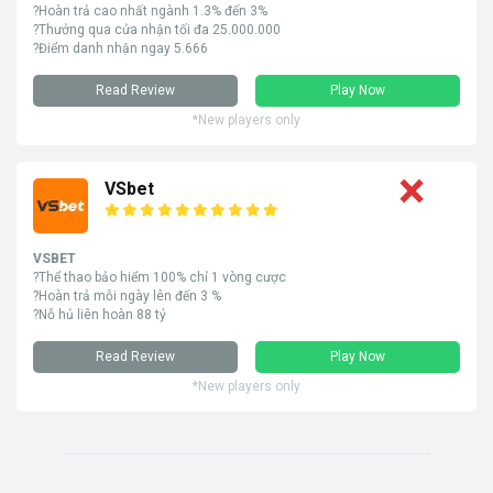
?Hoàn trả cao nhất ngành 1.3% đến 3%
?Thưởng qua cửa nhận tối đa 25.000.000
?Điểm danh nhận ngay 5.666
Read Review
Play Now
*New players only
VSbet
VSBET
?Thể thao bảo hiểm 100% chỉ 1 vòng cược
?Hoàn trả mỗi ngày lên đến 3 %
?Nỗ hủ liên hoàn 88 tỷ
Read Review
Play Now
*New players only