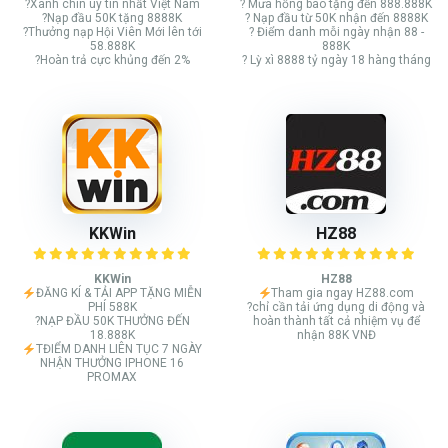
?Xanh chín uy tín nhất Việt Nam
? Mưa hồng bao tặng đến 888.888K
?Nạp đầu 50K tặng 8888K
? Nạp đầu từ 50K nhận đến 8888K
?Thưởng nạp Hội Viên Mới lên tới
? Điểm danh mỗi ngày nhận 88 -
58.888K
888K
?Hoàn trả cực khủng đến 2%
? Lỳ xì 8888 tỷ ngày 18 hàng tháng
KKWin
HZ88
KKWin
HZ88
ĐĂNG KÍ & TẢI APP TẶNG MIỄN
Tham gia ngay HZ88.com
PHÍ 588K
?chỉ cần tải ứng dụng di động và
?NẠP ĐẦU 50K THƯỞNG ĐẾN
hoàn thành tất cả nhiệm vụ để
18.888K
nhận 88K VNĐ
TĐIỂM DANH LIÊN TỤC 7 NGÀY
NHẬN THƯỞNG IPHONE 16
PROMAX