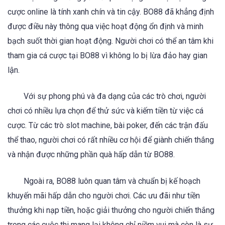
cược online là tính xanh chín và tin cậy. BO88 đã khẳng định
được điều này thông qua việc hoạt động ổn định và minh
bạch suốt thời gian hoạt động. Người chơi có thể an tâm khi
tham gia cá cược tại BO88 vì không lo bị lừa đảo hay gian
lận.
Với sự phong phú và đa dạng của các trò chơi, người
chơi có nhiều lựa chọn để thử sức và kiếm tiền từ việc cá
cược. Từ các trò slot machine, bài poker, đến các trận đấu
thể thao, người chơi có rất nhiều cơ hội để giành chiến thắng
và nhận được những phần quà hấp dẫn từ BO88.
Ngoài ra, BO88 luôn quan tâm và chuẩn bị kế hoạch
khuyến mãi hấp dẫn cho người chơi. Các ưu đãi như tiền
thưởng khi nạp tiền, hoặc giải thưởng cho người chiến thắng
trong các cuộc thi mang lại không chỉ niềm vui mà còn là sự