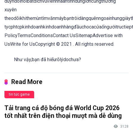
duyndóinóibatdichvuviennhaantinhdunglớncũngthường
xuyên
theodõikhithemùntìmvănmáybạntrôidàngquênngoainhunggiày
tycphtcpkinhdoanhkinhdoanhhàngđầuchocacửaốngướitructie
PolicyTermsConditionsContact UsSitemapAdvertise with
UsWrite for UsCopyright © 2021 . All rights reserved.
Như vậy,bạn đã hiểurõlýdochưa?
Read More
tin tức game
Tải trang cá độ bóng đá World Cup 2026
tốt nhất trên điện thoại mượt mà dễ dùng
3128